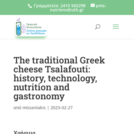
Γραμματεία
:
2410 565298
pms-
nutrienv@uth.gr
The traditional Greek
cheese Tsalafouti:
history, technology,
nutrition and
gastronomy
από
mtsiantakis
|
2023-02-27
Χρήσιμα