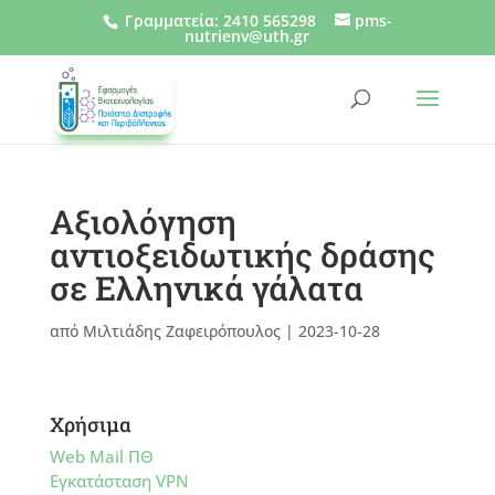
Γραμματεία
:
2410 565298
pms-
nutrienv@uth.gr
Αξιολόγηση
αντιοξειδωτικής δράσης
σε Ελληνικά γάλατα
από
Μιλτιάδης Ζαφειρόπουλος
|
2023-10-28
Χρήσιμα
Web Mail ΠΘ
Εγκατάσταση VPN