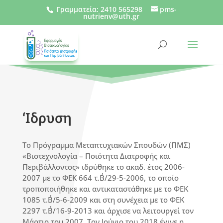
Γραμματεία
:
2410 565298
pms-
nutrienv@uth.gr
‘Ιδρυση
Το Πρόγραμμα Μεταπτυχιακών Σπουδών (ΠΜΣ)
«Βιοτεχνολογία – Ποιότητα Διατροφής και
Περιβάλλοντος» ιδρύθηκε το ακαδ. έτος 2006-
2007 με το ΦΕΚ 664 τ.Β΄/29-5-2006, το οποίο
τροποποιήθηκε και αντικαταστάθηκε με το ΦΕΚ
1085 τ.Β΄/5-6-2009 και στη συνέχεια με το ΦΕΚ
2297 τ.Β΄/16-9-2013 και άρχισε να λειτουργεί τον
Μάρτιο του 2007. Τον Ιούνιο του 2018 έγινε η